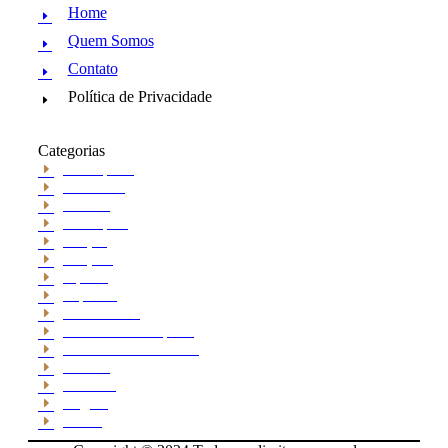
Home
Quem Somos
Contato
Política de Privacidade
Categorias
Araraquara
Cotidiano
Cultura
Destaques
Edição
Edições
esporte
Esportes
Institucional
Jornal de Araraquara
Memórias do Polezze
Política
Receitas
Região
Saúde