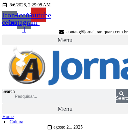
Ir
8/6/2026, 2:29:08 AM
para
Icon-
Icon-
Youtube
o
conteúdo
acebook
instagram-
1
contato@jornalararaquara.com.br
Menu
Search
Searc
Menu
Home
Cultura
agosto 21, 2025