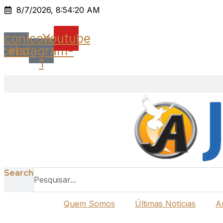
Ir
8/7/2026, 8:54:20 AM
para
o
Icon-
Icon-
Youtube
conteúdo
acebook
instagram-
1
Search
Quem Somos
Últimas Notícias
A