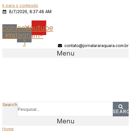
Ir para o conteúdo
8/7/2026, 8:37:48 AM
Icon-
Icon-
Youtube
acebook
instagram-
1
contato@jornalararaquara.com.br
Menu
Search
SEARC
Menu
Home