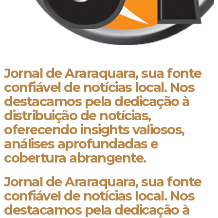
Jornal de Araraquara, sua fonte
confiável de notícias local. Nos
destacamos pela dedicação à
distribuição de notícias,
oferecendo insights valiosos,
análises aprofundadas e
cobertura abrangente.
Jornal de Araraquara, sua fonte
confiável de notícias local. Nos
destacamos pela dedicação à