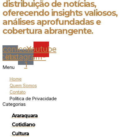
distribuição de notícias,
oferecendo insights valiosos,
análises aprofundadas e
cobertura abrangente.
Icon-
Icon-
Youtube
acebook
instagram-
1
Menu
Home
Quem Somos
Contato
Política de Privacidade
Categorias
Araraquara
Cotidiano
Cultura