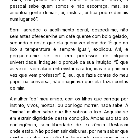
pessoal sabe quem somos e não escorraça, mas, se
amontoa gente demais, aí, mistura, aí fica pobre demais
num lugar só”.
Sorri, agradeci o acolhimento gentil, despedi-me, não
sem antes oferecer-lhe um café quente com bolo gelado,
segundo o gosto que ela queria ver atendido: “É que no
lixo a temperatura é sempre igual”, explicou. Ah!, e
perguntou-me se eu era professor de alguma
universidade. Indaguei o porquê da sua intuição. “É que
às vezes vem aluno entrevistar catador, mas é a primeira
vez que vem professor”. É, eu, que fazia contas do meu
papel na conversa, não imaginava que ela fazia contas
de mim.
A mulher “do” meu amigo, com os filhos que carrega por
instinto, vivos, mortos, ou por logo morrer, nada sabe. A
“minha” mulher sabe que lhe sobrou o lixo. Angustia-se
em extrair dignidade dessa condição. Ambas são tão só
contingência, sem liberdade de existência. Restaram
onde estão. Não podem sair dali: uma, por nem saber que
existe; a outra, por não ter liberdade para pensar seu