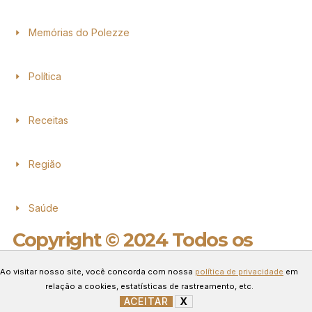
Memórias do Polezze
Política
Receitas
Região
Saúde
Copyright © 2024 Todos os
direitos reservados.
Ao visitar nosso site, você concorda com nossa
política de privacidade
em
Desenvolvido por Connect Web
relação a cookies, estatísticas de rastreamento, etc.
Marketing.
ACEITAR
X
GERENCIAR COOKIES