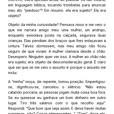
em linguagem bíblica, tocando trombetas para anunciar
meu ato “piedoso”? Em resumo: ela era sujeito? Ela era
objeto?
Objeto da minha curiosidade? Pensava nisso e me veio o
que me narrara amigo meu: uma mulher, um andrajo,
enquanto esmolava posta na calçada, segurava duas
crianças. Elas pendiam dos braços que lhes enlaçavam a
cintura. Talvez dormissem, mas meu amigo não ficou
seguro de que viviam. A mulher clamava desde o chão.
Desespero. Ninguém quer ver isso. A mulher ao chão não
era sujeito; era objeto da desconsideração geral. É claro
que sei que se me veio o assunto é porque o assunto me
inclui.
A “minha” moça, de repente, tomou posição. Empertigou-
se, dignificou-se, cancelou o silêncio: “Não estou
catando porcaria; as pessoas jogam muita coisa boa fora.
Se eu quisesse eu ganhava um bom dinheiro em outro
lugar. Tiro três salários com o que recolho aqui”.
Respondi: “Que bom que seja assim. E deve haver muitas
surpresas, não? Coisas interessantes…”. “Tem”, disse ela,