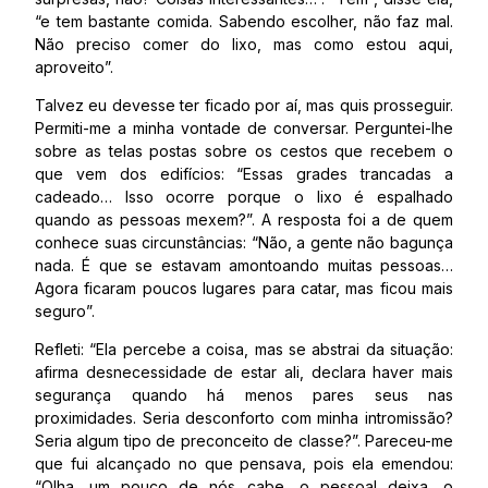
“e tem bastante comida. Sabendo escolher, não faz mal.
Não preciso comer do lixo, mas como estou aqui,
aproveito”.
Talvez eu devesse ter ficado por aí, mas quis prosseguir.
Permiti-me a minha vontade de conversar. Perguntei-lhe
sobre as telas postas sobre os cestos que recebem o
que vem dos edifícios: “Essas grades trancadas a
cadeado… Isso ocorre porque o lixo é espalhado
quando as pessoas mexem?”. A resposta foi a de quem
conhece suas circunstâncias: “Não, a gente não bagunça
nada. É que se estavam amontoando muitas pessoas…
Agora ficaram poucos lugares para catar, mas ficou mais
seguro”.
Refleti: “Ela percebe a coisa, mas se abstrai da situação:
afirma desnecessidade de estar ali, declara haver mais
segurança quando há menos pares seus nas
proximidades. Seria desconforto com minha intromissão?
Seria algum tipo de preconceito de classe?”. Pareceu-me
que fui alcançado no que pensava, pois ela emendou:
“Olha, um pouco de nós cabe, o pessoal deixa, o