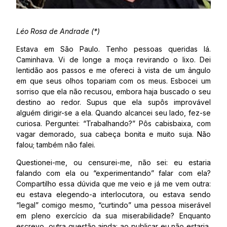
Léo Rosa de Andrade (*)
Estava em São Paulo. Tenho pessoas queridas lá.
Caminhava. Vi de longe a moça revirando o lixo. Dei
lentidão aos passos e me ofereci à vista de um ângulo
em que seus olhos topariam com os meus. Esbocei um
sorriso que ela não recusou, embora haja buscado o seu
destino ao redor. Supus que ela supôs improvável
alguém dirigir-se a ela. Quando alcancei seu lado, fez-se
curiosa. Perguntei: “Trabalhando?” Pôs cabisbaixa, com
vagar demorado, sua cabeça bonita e muito suja. Não
falou; também não falei.
Questionei-me, ou censurei-me, não sei: eu estaria
falando com ela ou “experimentando” falar com ela?
Compartilho essa dúvida que me veio e já me vem outra:
eu estava elegendo-a interlocutora, ou estava sendo
“legal” comigo mesmo, “curtindo” uma pessoa miserável
em pleno exercício da sua miserabilidade? Enquanto
escrevo, outra questão ainda: ao publicar eu não estaria,