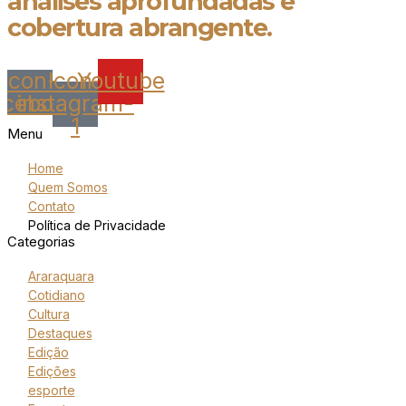
análises aprofundadas e
cobertura abrangente.
Icon-
Icon-
Youtube
acebook
instagram-
1
Menu
Home
Quem Somos
Contato
Política de Privacidade
Categorias
Araraquara
Cotidiano
Cultura
Destaques
Edição
Edições
esporte