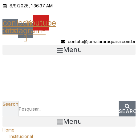
Ir
8/9/2026, 1:36:37 AM
para
o
Icon-
Icon-
Youtube
conteúdo
acebook
instagram-
1
contato@jornalararaquara.com.br
Menu
Search
SEARC
Menu
Home
Institucional