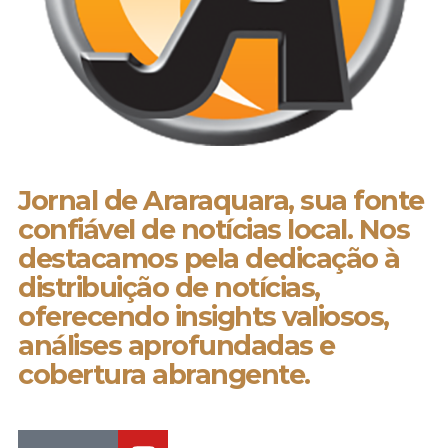
Jornal de Araraquara, sua fonte
confiável de notícias local. Nos
destacamos pela dedicação à
distribuição de notícias,
oferecendo insights valiosos,
análises aprofundadas e
cobertura abrangente.