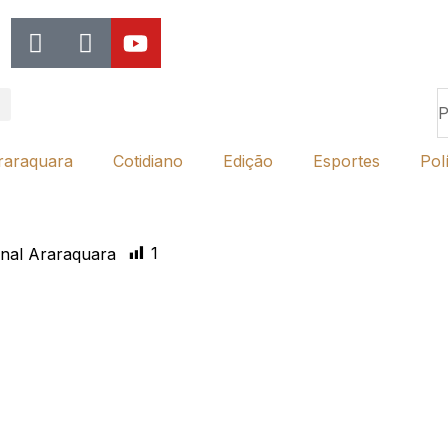
raraquara
Cotidiano
Edição
Esportes
Polí
1
nal Araraquara