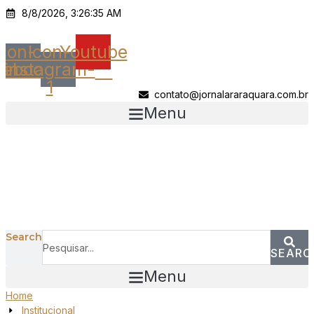
Ir
8/8/2026, 3:26:35 AM
para
o
Icon-
Icon-
Youtube
conteúdo
cebook
instagram-
1
contato@jornalararaquara.com.br
Menu
Search
SEARC
Menu
Home
Institucional