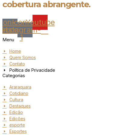
cobertura abrangente.
Icon-
Icon-
Youtube
cebook
instagram-
1
Menu
Home
Quem Somos
Contato
Política de Privacidade
Categorias
Araraquara
Cotidiano
Cultura
Destaques
Edição
Edições
esporte
Esportes