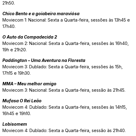
21h50.
Chico Bento e a goiabeira maraviósa
Moviecom 1: Nacional: Sexta a Quarta-feira, sessões às 13h45 e
17h40.
O Auto da Compadecida 2
Moviecom 2: Nacional: Sexta a Quarta-feira, sessões às 16h40,
19h e 21h20.
Paddington – Uma Aventura na Floresta
Moviecom 3: Dublado: Sexta a Quarta-feira, sessões às 15h,
17h15 e 19h30.
MMA – Meu melhor amigo
Moviecom 3: Nacional: Sexta a Quarta-feira, sessão às 21h45.
Mufasa O Rei Leão
Moviecom 4: Dublado: Sexta a Quarta-feira, sessões às 14h15,
16h45 e 19h10.
Lobisomem
Moviecom 4: Dublado: Sexta a Quarta-feira, sessão às 21h40.