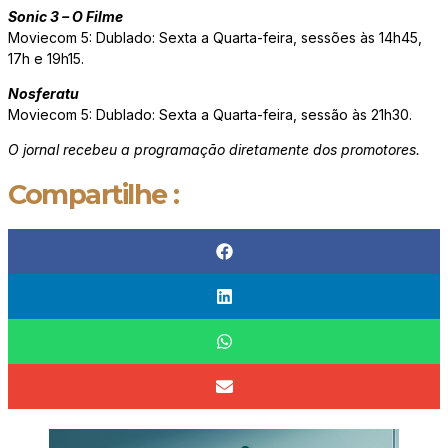
Sonic 3 – O Filme
Moviecom 5: Dublado: Sexta a Quarta-feira, sessões às 14h45,
17h e 19h15.
Nosferatu
Moviecom 5: Dublado: Sexta a Quarta-feira, sessão às 21h30.
O jornal recebeu a programação diretamente dos promotores.
Compartilhe :