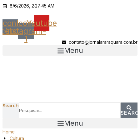
Ir
8/6/2026, 2:27:45 AM
para
o
Icon-
Icon-
Youtube
conteúdo
acebook
instagram-
1
contato@jornalararaquara.com.br
Menu
Search
SEARC
Menu
Home
Cultura