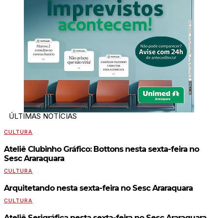
ÚLTIMAS NOTÍCIAS
CULTURA
Ateliê Clubinho Gráfico: Bottons nesta sexta-feira no
Sesc Araraquara
CULTURA
Arquitetando nesta sexta-feira no Sesc Araraquara
CULTURA
Ateliê Serigráfica nesta sexta-feira no Sesc Araraquara