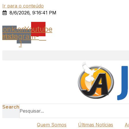
Ir para o conteúdo
8/6/2026, 9:16:41 PM
Icon-
Icon-
Youtube
cebook
instagram-
1
Search
Quem Somos
Últimas Notícias
A