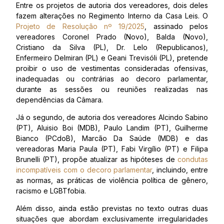
Entre os projetos de autoria dos vereadores, dois deles
fazem alterações no Regimento Interno da Casa Leis. O
Projeto de Resolução nº 19/2025
, assinado pelos
vereadores Coronel Prado (Novo), Balda (Novo),
Cristiano da Silva (PL), Dr. Lelo (Republicanos),
Enfermeiro Delmiran (PL) e Geani Trevisóli (PL), pretende
proibir o uso de vestimentas consideradas ofensivas,
inadequadas ou contrárias ao decoro parlamentar,
durante as sessões ou reuniões realizadas nas
dependências da Câmara.
Já o segundo, de autoria dos vereadores Alcindo Sabino
(PT), Aluisio Boi (MDB), Paulo Landim (PT), Guilherme
Bianco (PCdoB), Marcão Da Saúde (MDB) e das
vereadoras Maria Paula (PT), Fabi Virgílio (PT) e Filipa
Brunelli (PT), propõe atualizar as hipóteses de
condutas
incompatíveis com o decoro parlamentar
, incluindo, entre
as normas, as práticas de violência política de gênero,
racismo e LGBTfobia.
Além disso, ainda estão previstas no texto outras duas
situações que abordam exclusivamente irregularidades