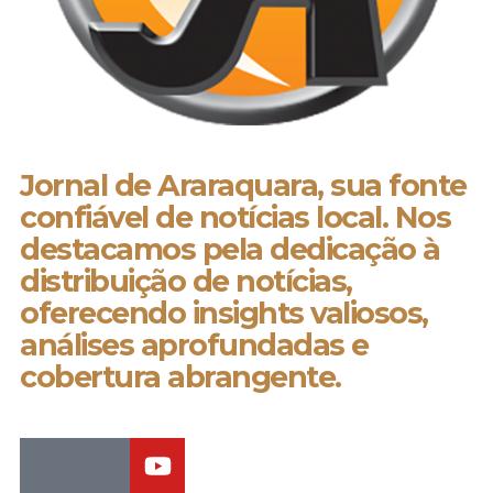
Jornal de Araraquara, sua fonte
confiável de notícias local. Nos
destacamos pela dedicação à
distribuição de notícias,
oferecendo insights valiosos,
análises aprofundadas e
cobertura abrangente.