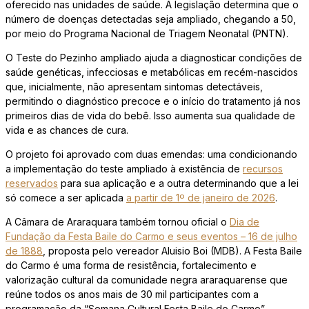
oferecido nas unidades de saúde. A legislação determina que o
número de doenças detectadas seja ampliado, chegando a 50,
por meio do Programa Nacional de Triagem Neonatal (PNTN).
O Teste do Pezinho ampliado ajuda a diagnosticar condições de
saúde genéticas, infecciosas e metabólicas em recém-nascidos
que, inicialmente, não apresentam sintomas detectáveis,
permitindo o diagnóstico precoce e o início do tratamento já nos
primeiros dias de vida do bebê. Isso aumenta sua qualidade de
vida e as chances de cura.
O projeto foi aprovado com duas emendas: uma condicionando
a implementação do teste ampliado à existência de
recursos
reservados
para sua aplicação e a outra determinando que a lei
só comece a ser aplicada
a partir de 1º de janeiro de 2026
.
A Câmara de Araraquara também tornou oficial o
Dia de
Fundação da Festa Baile do Carmo e seus eventos – 16 de julho
de 1888
, proposta pelo vereador Aluisio Boi (MDB). A Festa Baile
do Carmo é uma forma de resistência, fortalecimento e
valorização cultural da comunidade negra araraquarense que
reúne todos os anos mais de 30 mil participantes com a
programação da “Semana Cultural Festa Baile do Carmo”.