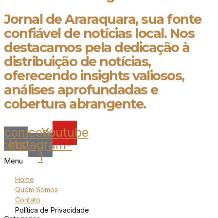
Jornal de Araraquara, sua fonte
confiável de notícias local. Nos
destacamos pela dedicação à
distribuição de notícias,
oferecendo insights valiosos,
análises aprofundadas e
cobertura abrangente.
Icon-
Icon-
Youtube
acebook
instagram-
1
Menu
Home
Quem Somos
Contato
Política de Privacidade