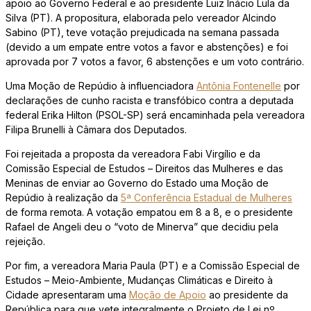
apoio ao Governo Federal e ao presidente Luiz Inácio Lula da
Silva (PT). A propositura, elaborada pelo vereador Alcindo
Sabino (PT), teve votação prejudicada na semana passada
(devido a um empate entre votos a favor e abstenções) e foi
aprovada por 7 votos a favor, 6 abstenções e um voto contrário.
Uma Moção de Repúdio à influenciadora
Antônia Fontenelle
por
declarações de cunho racista e transfóbico contra a deputada
federal Erika Hilton (PSOL-SP) será encaminhada pela vereadora
Filipa Brunelli à Câmara dos Deputados.
Foi rejeitada a proposta da vereadora Fabi Virgílio e da
Comissão Especial de Estudos – Direitos das Mulheres e das
Meninas de enviar ao Governo do Estado uma Moção de
Repúdio à realização da
5ª Conferência Estadual de Mulheres
de forma remota. A votação empatou em 8 a 8, e o presidente
Rafael de Angeli deu o “voto de Minerva” que decidiu pela
rejeição.
Por fim, a vereadora Maria Paula (PT) e a Comissão Especial de
Estudos – Meio-Ambiente, Mudanças Climáticas e Direito à
Cidade apresentaram uma
Moção de Apoio
ao presidente da
República para que vete integralmente o Projeto de Lei nº