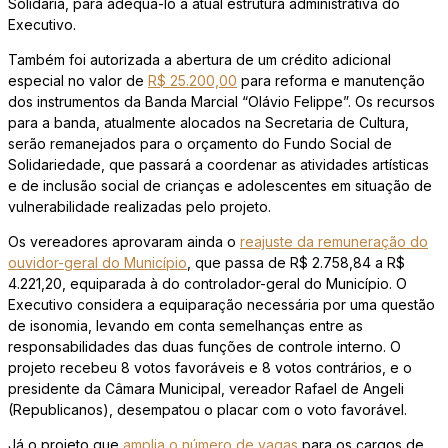
Solidária, para adequá-lo à atual estrutura administrativa do
Executivo.
Também foi autorizada a abertura de um crédito adicional
especial no valor de
R$ 25.200,00
para reforma e manutenção
dos instrumentos da Banda Marcial “Olávio Felippe”. Os recursos
para a banda, atualmente alocados na Secretaria de Cultura,
serão remanejados para o orçamento do Fundo Social de
Solidariedade, que passará a coordenar as atividades artísticas
e de inclusão social de crianças e adolescentes em situação de
vulnerabilidade realizadas pelo projeto.
Os vereadores aprovaram ainda o
reajuste da remuneração do
ouvidor-geral do Município
, que passa de R$ 2.758,84 a R$
4.221,20, equiparada à do controlador-geral do Município. O
Executivo considera a equiparação necessária por uma questão
de isonomia, levando em conta semelhanças entre as
responsabilidades das duas funções de controle interno. O
projeto recebeu 8 votos favoráveis e 8 votos contrários, e o
presidente da Câmara Municipal, vereador Rafael de Angeli
(Republicanos), desempatou o placar com o voto favorável.
Já o projeto que
amplia o número de vagas
para os cargos de