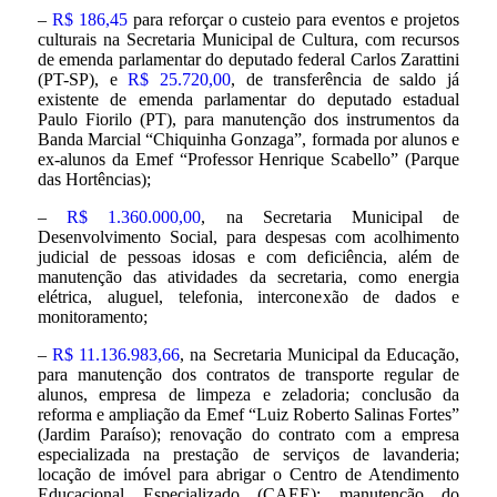
–
R$ 186,45
para reforçar o custeio para eventos e projetos
culturais na Secretaria Municipal de Cultura, com recursos
de emenda parlamentar do deputado federal Carlos Zarattini
(PT-SP), e
R$ 25.720,00
, de transferência de saldo já
existente de emenda parlamentar do deputado estadual
Paulo Fiorilo (PT), para manutenção dos instrumentos da
Banda Marcial “Chiquinha Gonzaga”, formada por alunos e
ex-alunos da Emef “Professor Henrique Scabello” (Parque
das Hortências);
–
R$ 1.360.000,00
, na Secretaria Municipal de
Desenvolvimento Social, para despesas com acolhimento
judicial de pessoas idosas e com deficiência, além de
manutenção das atividades da secretaria, como energia
elétrica, aluguel, telefonia, interconexão de dados e
monitoramento;
–
R$ 11.136.983,66
, na Secretaria Municipal da Educação,
para manutenção dos contratos de transporte regular de
alunos, empresa de limpeza e zeladoria; conclusão da
reforma e ampliação da Emef “Luiz Roberto Salinas Fortes”
(Jardim Paraíso); renovação do contrato com a empresa
especializada na prestação de serviços de lavanderia;
locação de imóvel para abrigar o Centro de Atendimento
Educacional Especializado (CAEE); manutenção do