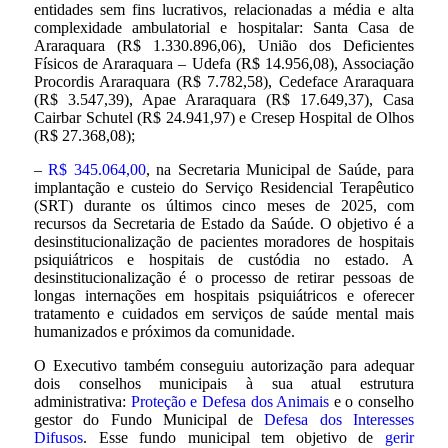
entidades sem fins lucrativos, relacionadas a média e alta
complexidade ambulatorial e hospitalar: Santa Casa de
Araraquara (R$ 1.330.896,06), União dos Deficientes
Físicos de Araraquara – Udefa (R$ 14.956,08), Associação
Procordis Araraquara (R$ 7.782,58), Cedeface Araraquara
(R$ 3.547,39), Apae Araraquara (R$ 17.649,37), Casa
Cairbar Schutel (R$ 24.941,97) e Cresep Hospital de Olhos
(R$ 27.368,08);
–
R$ 345.064,00
, na Secretaria Municipal de Saúde, para
implantação e custeio do Serviço Residencial Terapêutico
(SRT) durante os últimos cinco meses de 2025, com
recursos da Secretaria de Estado da Saúde. O objetivo é a
desinstitucionalização de pacientes moradores de hospitais
psiquiátricos e hospitais de custódia no estado. A
desinstitucionalização é o processo de retirar pessoas de
longas internações em hospitais psiquiátricos e oferecer
tratamento e cuidados em serviços de saúde mental mais
humanizados e próximos da comunidade.
O Executivo também conseguiu autorização para adequar
dois conselhos municipais à sua atual estrutura
administrativa:
Proteção e Defesa dos Animais
e o conselho
gestor do Fundo Municipal de
Defesa dos Interesses
Difusos
. Esse fundo municipal tem objetivo de
gerir