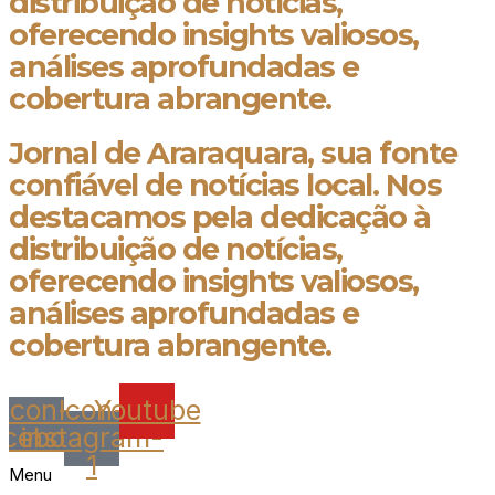
distribuição de notícias,
oferecendo insights valiosos,
análises aprofundadas e
cobertura abrangente.
Jornal de Araraquara, sua fonte
confiável de notícias local. Nos
destacamos pela dedicação à
distribuição de notícias,
oferecendo insights valiosos,
análises aprofundadas e
cobertura abrangente.
Icon-
Icon-
Youtube
acebook
instagram-
1
Menu