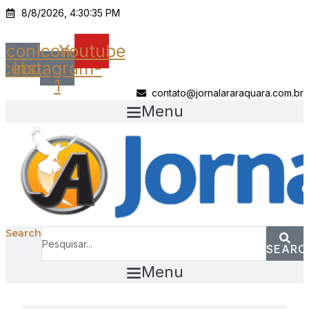
Ir
8/8/2026, 4:30:35 PM
para
o
Icon-
Icon-
Youtube
conteúdo
acebook
instagram-
1
contato@jornalararaquara.com.br
Menu
Search
SEARC
Menu