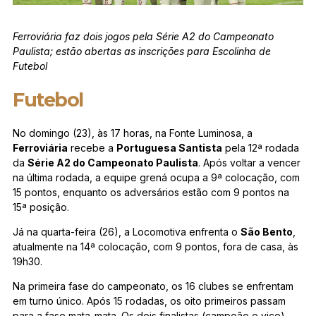
Ferroviária faz dois jogos pela Série A2 do Campeonato
Paulista; estão abertas as inscrições para Escolinha de
Futebol
Futebol
No domingo (23), às 17 horas, na Fonte Luminosa, a
Ferroviária
recebe a
Portuguesa Santista
pela 12ª rodada
da
Série A2 do Campeonato Paulista
. Após voltar a vencer
na última rodada, a equipe grená ocupa a 9ª colocação, com
15 pontos, enquanto os adversários estão com 9 pontos na
15ª posição.
Já na quarta-feira (26), a Locomotiva enfrenta o
São Bento
,
atualmente na 14ª colocação, com 9 pontos, fora de casa, às
19h30.
Na primeira fase do campeonato, os 16 clubes se enfrentam
em turno único. Após 15 rodadas, os oito primeiros passam
para a fase mata-mata. Os dois finalistas (campeão e vice)