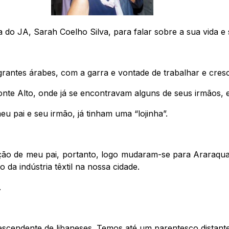
 do JA, Sarah Coelho Silva, para falar sobre a sua vida e
grantes árabes, com a garra e vontade de trabalhar e cres
te Alto, onde já se encontravam alguns de seus irmãos, 
pai e seu irmão, já tinham uma “lojinha”.
ição de meu pai, portanto, logo mudaram-se para Araraqu
 da indústria têxtil na nossa cidade.
.
cendente de libaneses. Temos até um parentesco distante