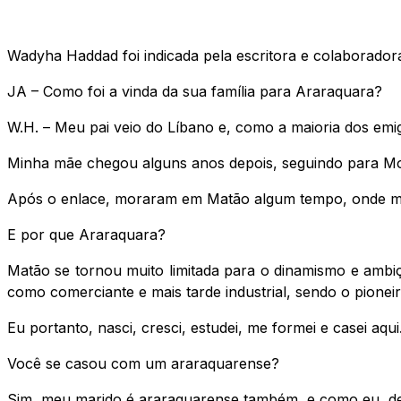
Wadyha Haddad foi indicada pela escritora e colaboradora
JA – Como foi a vinda da sua família para Araraquara?
W.H. – Meu pai veio do Líbano e, como a maioria dos emi
Minha mãe chegou alguns anos depois, seguindo para Mon
Após o enlace, moraram em Matão algum tempo, onde meu 
E por que Araraquara?
Matão se tornou muito limitada para o dinamismo e amb
como comerciante e mais tarde industrial, sendo o pioneiro
Eu portanto, nasci, cresci, estudei, me formei e casei aqui
Você se casou com um araraquarense?
Sim, meu marido é araraquarense também, e como eu, des