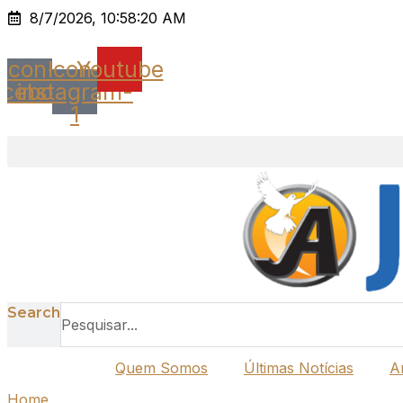
Ir
8/7/2026, 10:58:20 AM
para
o
Icon-
Icon-
Youtube
conteúdo
acebook
instagram-
1
Search
Quem Somos
Últimas Notícias
A
Home