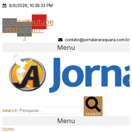
Ir
8/6/2026, 10:38:33 PM
para
o
Icon-
Icon-
Youtube
conteúdo
acebook
instagram-
1
contato@jornalararaquara.com.br
Menu
Search
SEARCH
Menu
Home