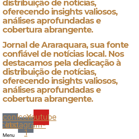
distribuição de notícias,
oferecendo insights valiosos,
análises aprofundadas e
cobertura abrangente.
Jornal de Araraquara, sua fonte
confiável de notícias local. Nos
destacamos pela dedicação à
distribuição de notícias,
oferecendo insights valiosos,
análises aprofundadas e
cobertura abrangente.
Icon-
Icon-
Youtube
acebook
instagram-
1
Menu