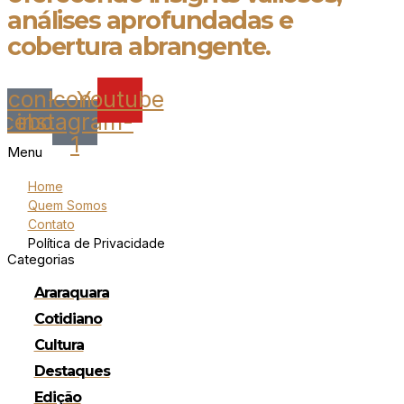
análises aprofundadas e
cobertura abrangente.
Icon-
Icon-
Youtube
acebook
instagram-
1
Menu
Home
Quem Somos
Contato
Política de Privacidade
Categorias
Araraquara
Cotidiano
Cultura
Destaques
Edição