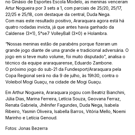
no Ginásio de Esportes Escola Modelo, as meninas venceram
Artur Nogueira por 3 sets a 1, com parciais de 25/20, 25/17,
22/25 e 25/18, com destaque da central, Duda Nega.
Com mais este resultado positivo, Araraquara agora está há
quatro rodadas invicta, já que antes havia ganhado da
Caldense (3×1), 5°se7 VolleyBall (3×0) e Holambra.
“Nossas meninas estão de parabéns porque fizeram um
grande jogo diante de uma grande e tradicional adversária. O
jogo em si teve muito volume, foi muito disputado”, analisa o
técnico da equipe araraquarense, Eduardo Zambone.
O próximo jogo do sub-21 da Fundesport/Araraquara pela
Copa Regional será no dia 9 de julho, às 19h30, contra o
Voleibol Mogi Guaçu, na cidade de Mogi Guaçu.
Em Arthur Nogueira, Araraquara jogou com Beatriz Bianchini,
Júlia Dias, Marina Ferreira, Letícia Souza, Geovana Ferraz,
Renata Gabriela, Jhênifer Fagundes, Duda Nega, Isabela
Ribeiro, Yasmin Oliveira, Isabella Barros, Vitória Mello, Noemi
Marinho e Letícia Genoud.
Fotos: Jonas Bezerra