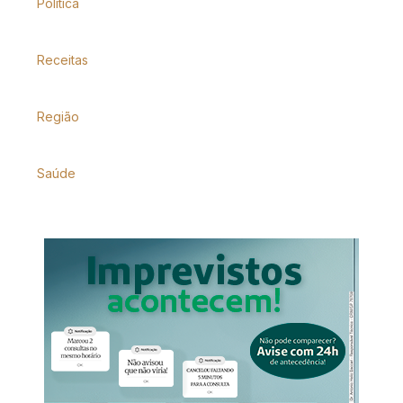
Política
Receitas
Região
Saúde