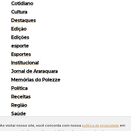
Cotidiano
Cultura
Destaques
Edição
Edições
esporte
Esportes
Institucional
Jornal de Araraquara
Memórias do Polezze
Política
Receitas
Região
Saúde
Copyright © 2024 Todos os
Ao visitar nosso site, você concorda com nossa
política de privacidade
em