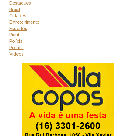
Destaques
Brasil
Cidades
Entretenimento
Esportes
Piauí
Polícia
Política
Vídeos