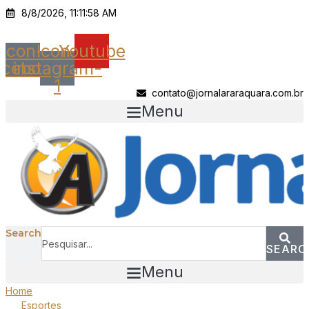
Ir
8/8/2026, 11:11:58 AM
para
o
Icon-
Icon-
Youtube
conteúdo
acebook
instagram-
1
contato@jornalararaquara.com.br
Menu
Search
SEARC
Menu
Home
Esportes