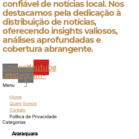
confiável de notícias local. Nos
destacamos pela dedicação à
distribuição de notícias,
oferecendo insights valiosos,
análises aprofundadas e
cobertura abrangente.
Icon-
Icon-
Youtube
acebook
instagram-
1
Menu
Home
Quem Somos
Contato
Política de Privacidade
Categorias
Araraquara