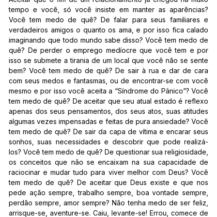
tempo e você, só você insiste em manter as aparências?
Você tem medo de quê? De falar para seus familiares e
verdadeiros amigos o quanto os ama, e por isso fica calado
imaginando que todo mundo sabe disso? Você tem medo de
quê? De perder o emprego medíocre que você tem e por
isso se submete a tirania de um local que você não se sente
bem? Você tem medo de quê? De sair à rua e dar de cara
com seus medos e fantasmas, ou de encontrar-se com você
mesmo e por isso você aceita a “Síndrome do Pânico”? Você
tem medo de quê? De aceitar que seu atual estado é reflexo
apenas dos seus pensamentos, dos seus atos, suas atitudes
algumas vezes impensadas e feitas de pura ansiedade? Você
tem medo de quê? De sair da capa de vítima e encarar seus
sonhos, suas necessidades e descobrir que pode realizá-
los? Você tem medo de quê? De questionar sua religiosidade,
os conceitos que não se encaixam na sua capacidade de
raciocinar e mudar tudo para viver melhor com Deus? Você
tem medo de quê? De aceitar que Deus existe e que nos
pede ação sempre, trabalho sempre, boa vontade sempre,
perdão sempre, amor sempre? Não tenha medo de ser feliz,
arrisque-se, aventure-se. Caiu, levante-se! Errou, comece de