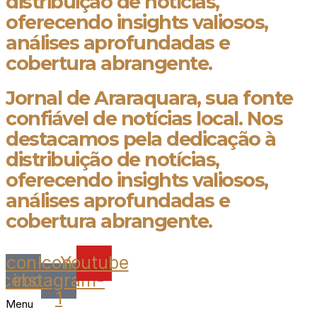
distribuição de notícias,
oferecendo insights valiosos,
análises aprofundadas e
cobertura abrangente.
Jornal de Araraquara, sua fonte
confiável de notícias local. Nos
destacamos pela dedicação à
distribuição de notícias,
oferecendo insights valiosos,
análises aprofundadas e
cobertura abrangente.
Icon-
Icon-
Youtube
acebook
instagram-
1
Menu