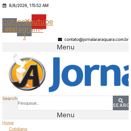
Ir
8/8/2026, 1:15:52 AM
para
o
Icon-
Icon-
Youtube
conteúdo
acebook
instagram-
1
contato@jornalararaquara.com.br
Menu
Search
SEARC
Menu
Home
Cotidiano