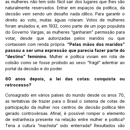
as mulheres não tem sido fácil sair dos lugares que lhes são
naturalmente reservados. Entrar em espaços da política, da
decisão vem sendo um desafio nada idílico. Para garantir o
direito ao voto, muitas águas rolaram. Votos de mulheres
foram anulados e, em 1932, como parte de um jogo populista
do Governo Vargas, as mulheres “ganharam” permissão para
votar, desde que autorizadas pelos maridos ou que
contassem com renda própria.
“Pelas mãos dos maridos”
passou a ser uma expressão que parecia fazer parte do
“destino” feminino.
Mulher e política viviam em rota de
colisão como se fosse proibido ao sexo “frágil” adentrar ao
portal da decisão e do poder.
60 anos depois, a lei das cotas: conquista ou
retrocesso?
Consagrado em vários países do mundo desde os anos 70,
as tentativas de trazer para o Brasil o sistema de cotas de
participação da mulher nos centros de decisão política têm
gerado controvérsias. Afinal, é possível romper o elemento
de estranheza presente na relação entre mulher e política?
Teria a cultura “machista” sido enterrada? Resultados são