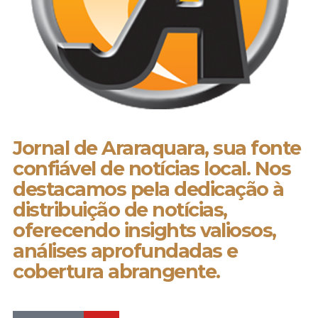
Jornal de Araraquara, sua fonte
confiável de notícias local. Nos
destacamos pela dedicação à
distribuição de notícias,
oferecendo insights valiosos,
análises aprofundadas e
cobertura abrangente.