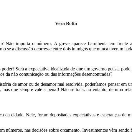
Vera Botta
m? Não importa o número. A greve aparece barulhenta em frente ao
omo se a discussão ocorresse entre dois inimigos que nunca tiveram n
poder? Será a expectativa idealizada de que um governo petista pode p
estos da não comunicação ou das informações desencontradas?
 história de amor ou de desamor mal resolvida, poderíamos pensar em um
da, mas que sempre vale a pena!! Não se trata, no entanto, de uma re
ica da cidade. Nele, foram depositadas expectativas e esperanças de 
 em números, nas decisões sobre orçamento. Investimentos vêm sendo fe