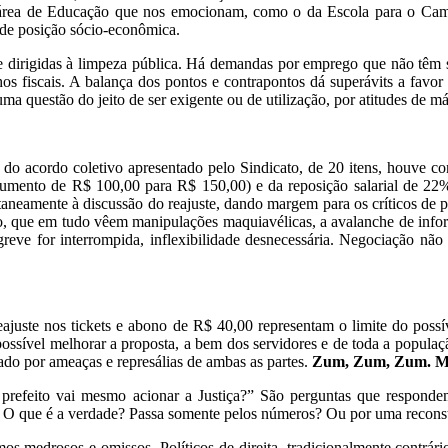
a área de Educação que nos emocionam, como o da Escola para o Camp
 de posição sócio-econômica.
 dirigidas à limpeza pública. Há demandas por emprego que não têm si
os fiscais. A balança dos pontos e contrapontos dá superávits a favor
 uma questão do jeito de ser exigente ou de utilização, por atitudes de m
 do acordo coletivo apresentado pelo Sindicato, de 20 itens, houve c
 aumento de R$ 100,00 para R$ 150,00) e da reposição salarial de 22%
multaneamente à discussão do reajuste, dando margem para os críticos de 
ntão, que em tudo vêem manipulações maquiavélicas, a avalanche de inf
 greve for interrompida, inflexibilidade desnecessária. Negociação n
juste nos tickets e abono de R$ 40,00 representam o limite do possí
possível melhorar a proposta, a bem dos servidores e de toda a populaç
tado por ameaças e represálias de ambas as partes.
Zum, Zum, Zum. Mu
 prefeito vai mesmo acionar a Justiça?” São perguntas que respond
r. O que é a verdade? Passa somente pelos números? Ou por uma recon
s medrosos e omissos. Políticos de direita, tradicionalmente contrár