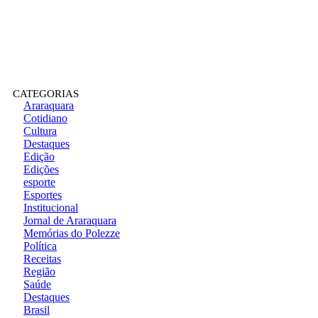
CATEGORIAS
Araraquara
Cotidiano
Cultura
Destaques
Edição
Edições
esporte
Esportes
Institucional
Jornal de Araraquara
Memórias do Polezze
Política
Receitas
Região
Saúde
Destaques
Brasil