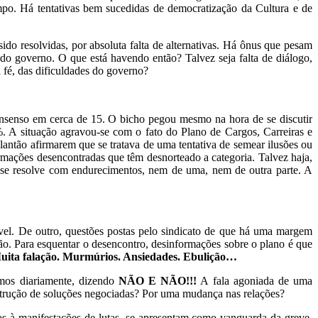
o. Há tentativas bem sucedidas de democratização da Cultura e de
do resolvidas, por absoluta falta de alternativas. Há ônus que pesam
 do governo. O que está havendo então? Talvez seja falta de diálogo,
á fé, das dificuldades do governo?
onsenso em cerca de 15. O bicho pegou mesmo na hora de se discutir
. A situação agravou-se com o fato do Plano de Cargos, Carreiras e
plantão afirmarem que se tratava de uma tentativa de semear ilusões ou
ormações desencontradas que têm desnorteado a categoria. Talvez haja,
ão se resolve com endurecimentos, nem de uma, nem de outra parte. A
vel. De outro, questões postas pelo sindicato de que há uma margem
ão. Para esquentar o desencontro, desinformações sobre o plano é que
ita falação. Murmúrios. Ansiedades. Ebulição…
emos diariamente, dizendo
NÃO E NÃO!!!
A fala agoniada de uma
strução de soluções negociadas? Por uma mudança nas relações?
ios à manifestações de lutas, se apresentam como vanguarda da greve.