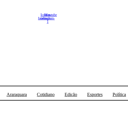
Icon-
Icon-
Youtube
facebook
instagram-
1
Araraquara
Cotidiano
Edição
Esportes
Política