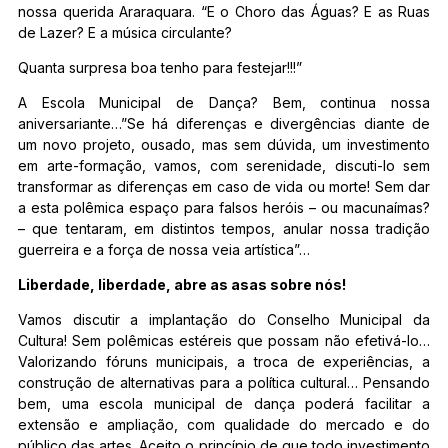
nossa querida Araraquara. “E o Choro das Águas? E as Ruas
de Lazer? E a música circulante?
Quanta surpresa boa tenho para festejar!!!”
A Escola Municipal de Dança? Bem, continua nossa
aniversariante…”Se há diferenças e divergências diante de
um novo projeto, ousado, mas sem dúvida, um investimento
em arte-formação, vamos, com serenidade, discuti-lo sem
transformar as diferenças em caso de vida ou morte! Sem dar
a esta polêmica espaço para falsos heróis – ou macunaímas?
– que tentaram, em distintos tempos, anular nossa tradição
guerreira e a força de nossa veia artística”…
Liberdade, liberdade, abre as asas sobre nós!
Vamos discutir a implantação do Conselho Municipal da
Cultura! Sem polêmicas estéreis que possam não efetivá-lo…
Valorizando fóruns municipais, a troca de experiências, a
construção de alternativas para a política cultural… Pensando
bem, uma escola municipal de dança poderá facilitar a
extensão e ampliação, com qualidade do mercado e do
público das artes. Aceito o princípio de que todo investimento