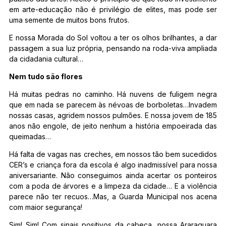
em arte-educação não é privilégio de elites, mas pode ser
uma semente de muitos bons frutos.
E nossa Morada do Sol voltou a ter os olhos brilhantes, a dar
passagem a sua luz própria, pensando na roda-viva ampliada
da cidadania cultural…
Nem tudo são flores
Há muitas pedras no caminho. Há nuvens de fuligem negra
que em nada se parecem às névoas de borboletas…Invadem
nossas casas, agridem nossos pulmões. E nossa jovem de 185
anos não engole, de jeito nenhum a história empoeirada das
queimadas…
Há falta de vagas nas creches, em nossos tão bem sucedidos
CER’s e criança fora da escola é algo inadmissível para nossa
aniversariante. Não conseguimos ainda acertar os ponteiros
com a poda de árvores e a limpeza da cidade… E a violência
parece não ter recuos…Mas, a Guarda Municipal nos acena
com maior segurança!
Sim! Sim! Com sinais positivos da cabeça, nossa Araraquara