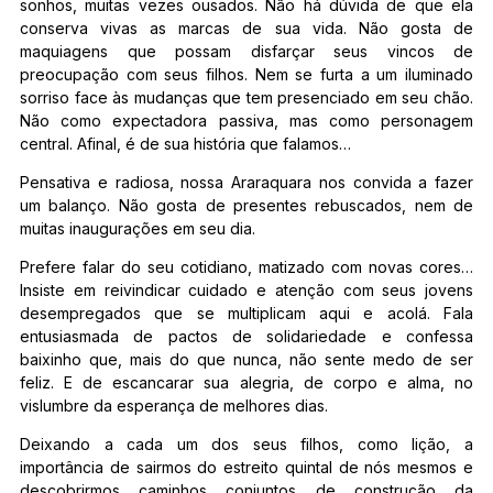
sonhos, muitas vezes ousados. Não há dúvida de que ela
conserva vivas as marcas de sua vida. Não gosta de
maquiagens que possam disfarçar seus vincos de
preocupação com seus filhos. Nem se furta a um iluminado
sorriso face às mudanças que tem presenciado em seu chão.
Não como expectadora passiva, mas como personagem
central. Afinal, é de sua história que falamos…
Pensativa e radiosa, nossa Araraquara nos convida a fazer
um balanço. Não gosta de presentes rebuscados, nem de
muitas inaugurações em seu dia.
Prefere falar do seu cotidiano, matizado com novas cores…
Insiste em reivindicar cuidado e atenção com seus jovens
desempregados que se multiplicam aqui e acolá. Fala
entusiasmada de pactos de solidariedade e confessa
baixinho que, mais do que nunca, não sente medo de ser
feliz. E de escancarar sua alegria, de corpo e alma, no
vislumbre da esperança de melhores dias.
Deixando a cada um dos seus filhos, como lição, a
importância de sairmos do estreito quintal de nós mesmos e
descobrirmos caminhos conjuntos de construção da