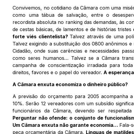
Convivemos, no cotidiano da Câmara com uma miséri
como uma tábua de salvação, entre o desesper
recordista absoluta no ranking das demandas, às con
de cestas básicas, de lamentos e de histórias tristes
forte viés clientelista?
Talvez através de uma polí
Talvez exigindo a substituição dos 0800 anônimos e
Cidadão, onde suas carências e necessidades pas
como seres humanos… Talvez se a Câmara tran
campanha de conscientização irradiada para toda
direitos, favores e o papel do vereador.
A esperança
A Câmara enxuta economiza o dinheiro público?
A previsão do orçamento para 2005 acompanha a t
10%. Serão 12 vereadores com um subsídio significa
funcionários da Câmara, devendo ser respeitad
Perguntar não ofende: o conjunto de funcionali
Um Câmara enxuta não garante economia…
Fala-s
peça orçamentária da Câmara.
Línguas de matilde