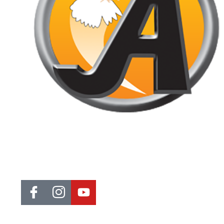
Jornal de Araraquara, sua fonte confiável de notícias local. Nos
destacamos pela dedicação à distribuição de notícias,
oferecendo insights valiosos, análises aprofundadas e cobertur
abrangente.