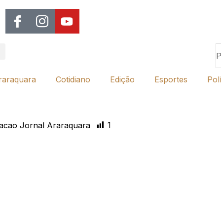
raraquara
Cotidiano
Edição
Esportes
Polí
1
acao Jornal Araraquara