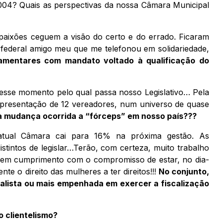
 2004? Quais as perspectivas da nossa Câmara Municipal
paixões ceguem a visão do certo e do errado. Ficaram
federal amigo meu que me telefonou em solidariedade,
amentares com mandato voltado à qualificação do
esse momento pelo qual passa nosso Legislativo… Pela
representação de 12 vereadores, num universo de quase
a mudança ocorrida a “fórceps” em nosso país???
ual Câmara cai para 16% na próxima gestão. As
distintos de legislar…Terão, com certeza, muito trabalho
 quem cumprimento com o compromisso de estar, no dia-
te o direito das mulheres a ter direitos!!!
No conjunto,
alista ou mais empenhada em exercer a fiscalização
o clientelismo?