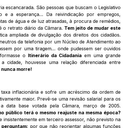
a escancarada. São pessoas que buscam o Legislativo
o e a esperança… Da reivindicação por empregos,
tas de água e de luz atrasadas, à procura de remédios,
 é o retrato diário da Câmara.
Tem jeito de mudar este
tica ampliada de divulgação dos direitos dos cidadãos.
 neutros da telefonia por um Núcleo de Atendimento ao
sassem por uma tiragem… onde pudessem ser ouvidos
sformasse o
Itinerário da Cidadania
em uma grande
 a cidade, houvesse uma relação diferenciada entre
 nunca morre!
axa inflacionária e sofre um acréscimo da ordem de
tivamente maior. Prevê-se uma revisão salarial para os
a a data base votada pela Câmara, março de 2005.
smo público terá o mesmo reajuste na mesma época?
e insistentemente em terceiro assessor, não previsto na
s perguntam:
por que não reorientar algumas funções