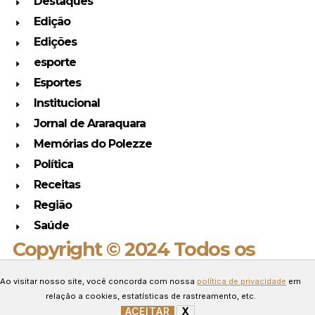
Destaques
Edição
Edições
esporte
Esportes
Institucional
Jornal de Araraquara
Memórias do Polezze
Política
Receitas
Região
Saúde
Copyright © 2024 Todos os
direitos reservados.
Ao visitar nosso site, você concorda com nossa
política de privacidade
em
Desenvolvido por Connect Web
relação a cookies, estatísticas de rastreamento, etc.
Marketing.
ACEITAR
X
GERENCIAR COOKIES