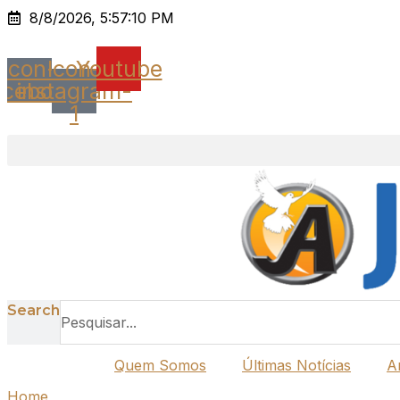
Ir
8/8/2026, 5:57:10 PM
para
o
Icon-
Icon-
Youtube
conteúdo
acebook
instagram-
1
Search
Quem Somos
Últimas Notícias
A
Home