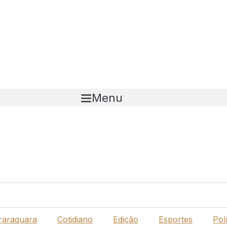
Menu
raraquara
Cotidiano
Edição
Esportes
Polí