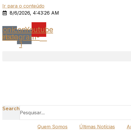
Ir para o conteúdo
8/6/2026, 4:43:26 AM
Icon-
Icon-
Youtube
cebook
instagram-
1
Search
Quem Somos
Últimas Notícias
A