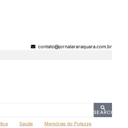
contato@jornalararaquara.com.br
SEARCH
tica
Saúde
Memórias do Polezze