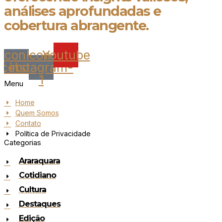
análises aprofundadas e
cobertura abrangente.
Icon-
Icon-
Youtube
acebook
instagram-
1
Menu
Home
Quem Somos
Contato
Política de Privacidade
Categorias
Araraquara
Cotidiano
Cultura
Destaques
Edição