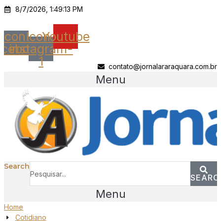
Ir
8/7/2026, 1:49:13 PM
para
o
Icon-
Icon-
Youtube
conteúdo
acebook
instagram-
1
contato@jornalararaquara.com.br
Menu
Search
SEARC
Menu
Home
Cotidiano