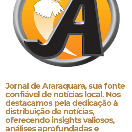
Jornal de Araraquara, sua fonte
confiável de notícias local. Nos
destacamos pela dedicação à
distribuição de notícias,
oferecendo insights valiosos,
análises aprofundadas e