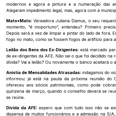
modernos e agora a pintura e a numeração das arq
Alegaram impedimento legal, mas, agora com a municip
Mato+Mato:
Vereadora Juliana Damus, o seu requeri
momento, “é inoportuno”, entendeu? Primeiro precis
Depois será a vez de limpar e pintar do lado de fora. 
fogo no mato, como se fossem fogos de artifício para 
Leilão dos Bens dos Ex-Dirigentes:
está marcado para
de ex-dirigentes da AFE. Não sei o que foi decidido na 
dívida? Vai a leilão? Ou novamente o banco aceitará o
Anistia de Mensalidades Atrasadas:
indagamos do vi
informou: já está na pauta da próxima reunião do C
ofereceu aos sócios patrimoniais, como pode cobra
quinzena de março, quando o conselho deverá se reuni
se reúne.
Dívida da AFE:
espero que com tudo isso não se esq
dispensa de muitos funcionários e a admissão na S/A