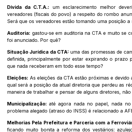
Dívida da C.T.A.:
um esclarecimento melhor deveri
vereadores (fiscais do povo) a respeito do rombo anun
Será que os vereadores estão tomando uma posição a r
Auditoria:
gastou-se em auditoria na CTA e muito se co
foi anunciado. Por quê?
Situação Jurídica da CTA:
uma das promessas de camp
definida, principalmente por estar expirando o prazo 
que nada receberam em todo esse tempo?
Eleições:
As eleições da CTA estão próximas e devido a
qual será a posição da atual diretoria que perdeu as 
maneira de trabalhar e pensar de alguns diretores, não
Municipalização:
até agora nada no papel, nada no
problema alegado (atraso do INSS) é relacionado a AFE 
Melhorias Pela Prefeitura e Parceria com a Ferroviár
ficando muito bonita a reforma dos vestiários: azulej