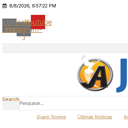
Ir
8/8/2026, 6:57:22 PM
para
o
Icon-
Icon-
Youtube
conteúdo
acebook
instagram-
1
Search
Quem Somos
Últimas Notícias
A