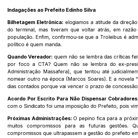
Indagações ao Prefeito Edinho Silva
Bilhetagem Eletrônica:
elogiamos a atitude da direçã
do terminal, mas tiveram que voltar atrás, em razão
população. Enfim, confirmou-se que a Troleibus é admin
político é quem manda.
Quando Vereador:
quem não se lembra das críticas fei
por foco a CTA? Quem não se lembra do ex-preside
Administração Massafera), que tentou até judicialmen
nomear outro na época (Marcos Soares). E a novela “s
dias contados porque vai vencer o prazo de concessão
Acordo Por Escrito Para Não Dispensar Cobradore
com o Sindicato foi uma imposição do Prefeito, pois vi
Próximas Administrações:
O pepino fica para a próxi
muitos compromissos para as futuras gestões. Q
compromissos que ultrapassem a gestão do prefeito em