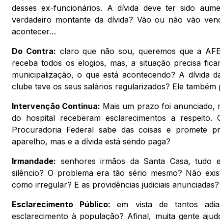
desses ex-funcionários. A dívida deve ter sido aum
verdadeiro montante da dívida? Vão ou não vão ven
acontecer…
Do Contra:
claro que não sou, queremos que a AFE 
receba todos os elogios, mas, a situação precisa fic
municipalização, o que está acontecendo? A dívida d
clube teve os seus salários regularizados? Ele também
Intervenção Continua:
Mais um prazo foi anunciado,
do hospital receberam esclarecimentos a respeito.
Procuradoria Federal sabe das coisas e promete p
aparelho, mas e a dívida está sendo paga?
Irmandade:
senhores irmãos da Santa Casa, tudo e
silêncio? O problema era tão sério mesmo? Não exist
como irregular? E as providências judiciais anunciadas?
Esclarecimento Público:
em vista de tantos adi
esclarecimento à população? Afinal, muita gente aju