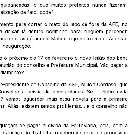
uibancadas, o que muitos prefeitos nunca fizeram.
alização de fato, pode?
mento para cortar o mato do lado de fora da AFE, no
a deixar lá dentro bonitinho para ninguém perceber.
Enquanto isso é aquele Matão, digo mato+mato. Ai então
a inauguração.
 o próximo dia 17 de fevereiro o novo leilão dos bens
reunião do conselho e Prefeitura Municipal. Vão pagar a
 adiamento?
ce-presidente do Conselho da AFE, Milton Cardoso, que
onselho a anistia de mensalidades. Se o clube nada
r? Vamos aguardar mais essa novela para a primeira
r. Aliás, existem tantos problemas… e o conselho não
ueçam de pagar a dívida da Ferroviária, pois, com a
, a Justiça do Trabalho recebeu dezenas de processos