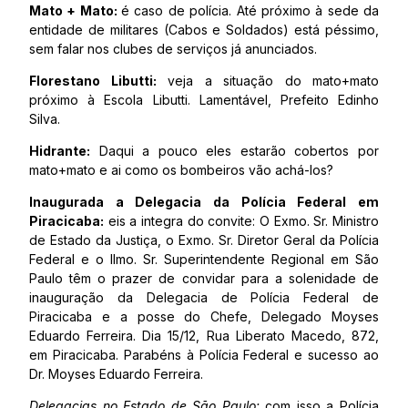
Mato + Mato:
é caso de polícia. Até próximo à sede da
entidade de militares (Cabos e Soldados) está péssimo,
sem falar nos clubes de serviços já anunciados.
Florestano Libutti:
veja a situação do mato+mato
próximo à Escola Libutti. Lamentável, Prefeito Edinho
Silva.
Hidrante:
Daqui a pouco eles estarão cobertos por
mato+mato e ai como os bombeiros vão achá-los?
Inaugurada a Delegacia da Polícia Federal em
Piracicaba:
eis a integra do convite: O Exmo. Sr. Ministro
de Estado da Justiça, o Exmo. Sr. Diretor Geral da Polícia
Federal e o Ilmo. Sr. Superintendente Regional em São
Paulo têm o prazer de convidar para a solenidade de
inauguração da Delegacia de Polícia Federal de
Piracicaba e a posse do Chefe, Delegado Moyses
Eduardo Ferreira. Dia 15/12, Rua Liberato Macedo, 872,
em Piracicaba. Parabéns à Polícia Federal e sucesso ao
Dr. Moyses Eduardo Ferreira.
Delegacias no Estado de São Paulo:
com isso a Polícia