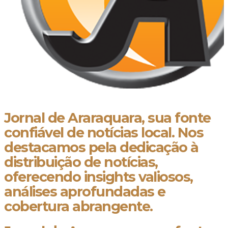
Jornal de Araraquara, sua fonte
confiável de notícias local. Nos
destacamos pela dedicação à
distribuição de notícias,
oferecendo insights valiosos,
análises aprofundadas e
cobertura abrangente.