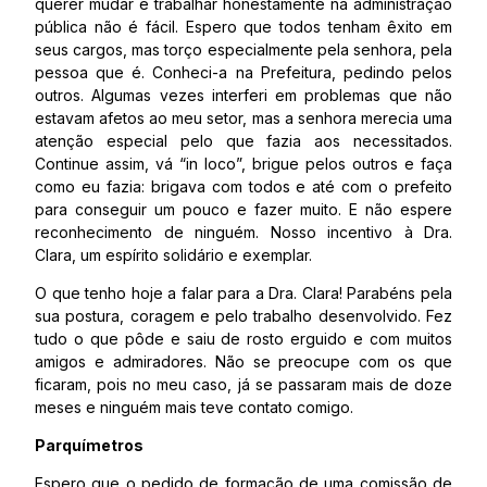
querer mudar e trabalhar honestamente na administração
pública não é fácil. Espero que todos tenham êxito em
seus cargos, mas torço especialmente pela senhora, pela
pessoa que é. Conheci-a na Prefeitura, pedindo pelos
outros. Algumas vezes interferi em problemas que não
estavam afetos ao meu setor, mas a senhora merecia uma
atenção especial pelo que fazia aos necessitados.
Continue assim, vá “in loco”, brigue pelos outros e faça
como eu fazia: brigava com todos e até com o prefeito
para conseguir um pouco e fazer muito. E não espere
reconhecimento de ninguém. Nosso incentivo à Dra.
Clara, um espírito solidário e exemplar.
O que tenho hoje a falar para a Dra. Clara! Parabéns pela
sua postura, coragem e pelo trabalho desenvolvido. Fez
tudo o que pôde e saiu de rosto erguido e com muitos
amigos e admiradores. Não se preocupe com os que
ficaram, pois no meu caso, já se passaram mais de doze
meses e ninguém mais teve contato comigo.
Parquímetros
Espero que o pedido de formação de uma comissão de