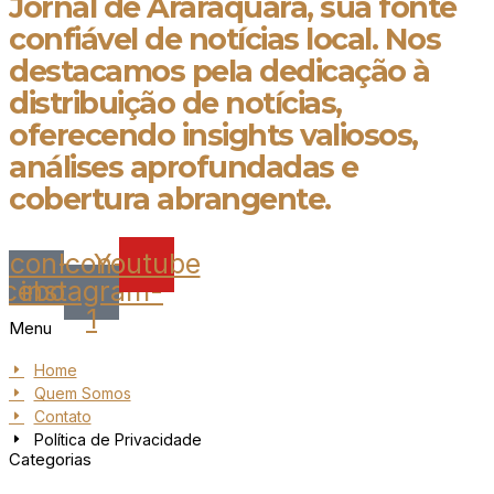
Jornal de Araraquara, sua fonte
confiável de notícias local. Nos
destacamos pela dedicação à
distribuição de notícias,
oferecendo insights valiosos,
análises aprofundadas e
cobertura abrangente.
Icon-
Icon-
Youtube
acebook
instagram-
1
Menu
Home
Quem Somos
Contato
Política de Privacidade
Categorias