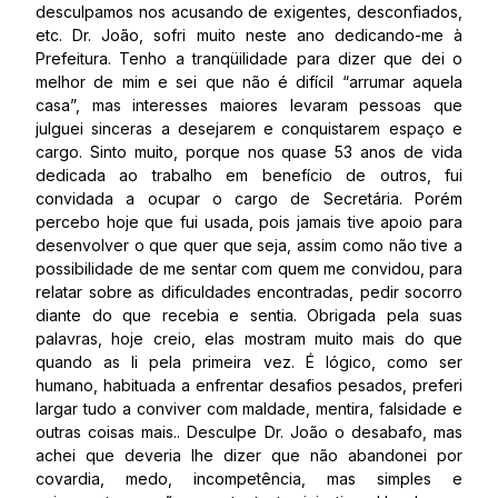
desculpamos nos acusando de exigentes, desconfiados,
etc. Dr. João, sofri muito neste ano dedicando-me à
Prefeitura. Tenho a tranqüilidade para dizer que dei o
melhor de mim e sei que não é difícil “arrumar aquela
casa”, mas interesses maiores levaram pessoas que
julguei sinceras a desejarem e conquistarem espaço e
cargo. Sinto muito, porque nos quase 53 anos de vida
dedicada ao trabalho em benefício de outros, fui
convidada a ocupar o cargo de Secretária. Porém
percebo hoje que fui usada, pois jamais tive apoio para
desenvolver o que quer que seja, assim como não tive a
possibilidade de me sentar com quem me convidou, para
relatar sobre as dificuldades encontradas, pedir socorro
diante do que recebia e sentia. Obrigada pela suas
palavras, hoje creio, elas mostram muito mais do que
quando as li pela primeira vez. É lógico, como ser
humano, habituada a enfrentar desafios pesados, preferi
largar tudo a conviver com maldade, mentira, falsidade e
outras coisas mais.. Desculpe Dr. João o desabafo, mas
achei que deveria lhe dizer que não abandonei por
covardia, medo, incompetência, mas simples e