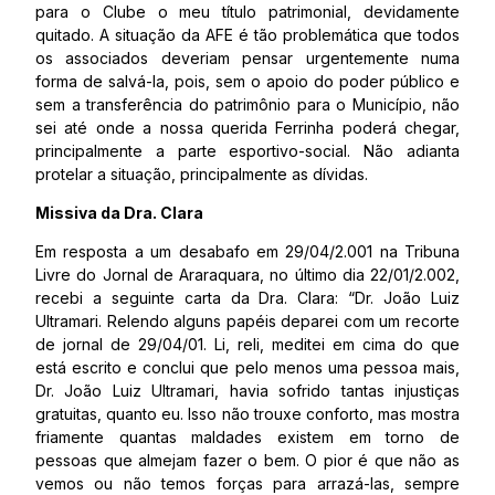
para o Clube o meu título patrimonial, devidamente
quitado. A situação da AFE é tão problemática que todos
os associados deveriam pensar urgentemente numa
forma de salvá-la, pois, sem o apoio do poder público e
sem a transferência do patrimônio para o Município, não
sei até onde a nossa querida Ferrinha poderá chegar,
principalmente a parte esportivo-social. Não adianta
protelar a situação, principalmente as dívidas.
Missiva da Dra. Clara
Em resposta a um desabafo em 29/04/2.001 na Tribuna
Livre do Jornal de Araraquara, no último dia 22/01/2.002,
recebi a seguinte carta da Dra. Clara: “Dr. João Luiz
Ultramari. Relendo alguns papéis deparei com um recorte
de jornal de 29/04/01. Li, reli, meditei em cima do que
está escrito e conclui que pelo menos uma pessoa mais,
Dr. João Luiz Ultramari, havia sofrido tantas injustiças
gratuitas, quanto eu. Isso não trouxe conforto, mas mostra
friamente quantas maldades existem em torno de
pessoas que almejam fazer o bem. O pior é que não as
vemos ou não temos forças para arrazá-las, sempre