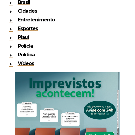
Brasil
Cidades
Entretenimento
Esportes
Piauí
Polícia
Política
Vídeos