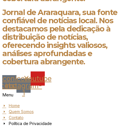
Jornal de Araraquara, sua fonte
confiável de notícias local. Nos
destacamos pela dedicação à
distribuição de notícias,
oferecendo insights valiosos,
análises aprofundadas e
cobertura abrangente.
Icon-
Icon-
Youtube
acebook
instagram-
1
Menu
Home
Quem Somos
Contato
Política de Privacidade