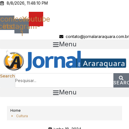
Ir
8/8/2026, 11:48:10 PM
para
o
Icon-
Icon-
Youtube
conteúdo
cebook
instagram-
1
contato@jornalararaquara.com.br
Menu
Search
SEAR
Menu
Home
Cultura