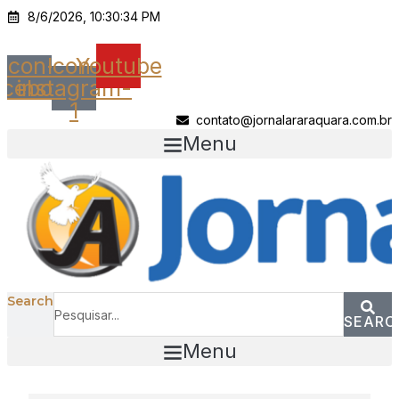
Ir
8/6/2026, 10:30:34 PM
para
o
Icon-
Icon-
Youtube
conteúdo
acebook
instagram-
1
contato@jornalararaquara.com.br
Menu
Search
SEARC
Menu