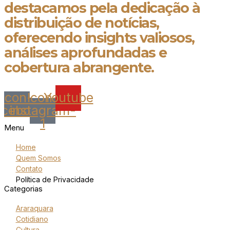
destacamos pela dedicação à
distribuição de notícias,
oferecendo insights valiosos,
análises aprofundadas e
cobertura abrangente.
Icon-
Icon-
Youtube
acebook
instagram-
1
Menu
Home
Quem Somos
Contato
Política de Privacidade
Categorias
Araraquara
Cotidiano
Cultura