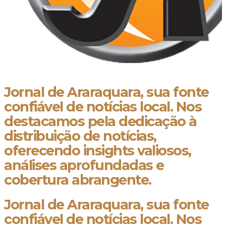
Jornal de Araraquara, sua fonte
confiável de notícias local. Nos
destacamos pela dedicação à
distribuição de notícias,
oferecendo insights valiosos,
análises aprofundadas e
cobertura abrangente.
Jornal de Araraquara, sua fonte
confiável de notícias local. Nos