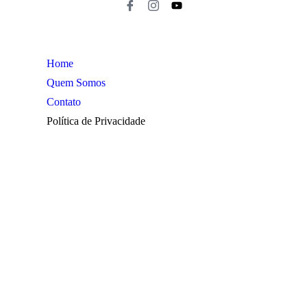
Home
Quem Somos
Contato
Política de Privacidade
Araraquara
Cotidiano
Cultura
Destaques
Edição
Edições
esporte