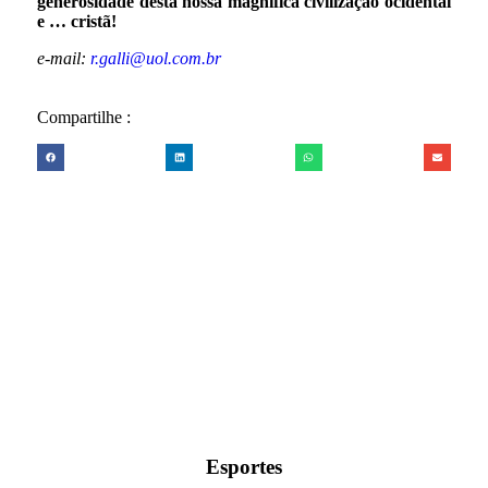
generosidade desta nossa magnífica civilização ocidental
e … cristã!
e-mail:
r.galli@uol.com.br
Compartilhe :
Esportes