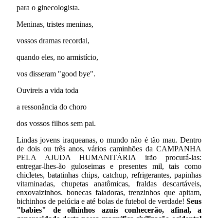
para o ginecologista.
Meninas, tristes meninas,
vossos dramas recordai,
quando eles, no armistício,
vos disseram "good bye".
Ouvireis a vida toda
a ressonância do choro
dos vossos filhos sem pai.
Lindas jovens iraqueanas, o mundo não é tão mau. Dentro
de dois ou três anos, vários caminhões da CAMPANHA
PELA AJUDA HUMANITÁRIA irão procurá-las:
entregar-lhes-ão guloseimas e presentes mil, tais como
chicletes, batatinhas chips, catchup, refrigerantes, papinhas
vitaminadas, chupetas anatômicas, fraldas descartáveis,
enxovaizinhos. bonecas faladoras, trenzinhos que apitam,
bichinhos de pelúcia e até bolas de futebol de verdade!
Seus
"babies" de olhinhos azuis conhecerão, afinal, a