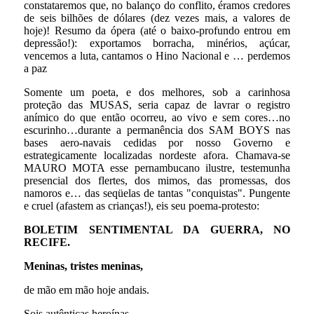
constataremos que, no balanço do conflito, éramos credores
de seis bilhões de dólares (dez vezes mais, a valores de
hoje)! Resumo da ópera (até o baixo-profundo entrou em
depressão!): exportamos borracha, minérios, açúcar,
vencemos a luta, cantamos o Hino Nacional e … perdemos
a paz
Somente um poeta, e dos melhores, sob a carinhosa
proteção das MUSAS, seria capaz de lavrar o registro
anímico do que então ocorreu, ao vivo e sem cores…no
escurinho…durante a permanência dos SAM BOYS nas
bases aero-navais cedidas por nosso Governo e
estrategicamente localizadas nordeste afora. Chamava-se
MAURO MOTA esse pernambucano ilustre, testemunha
presencial dos flertes, dos mimos, das promessas, dos
namoros e… das seqüelas de tantas "conquistas". Pungente
e cruel (afastem as crianças!), eis seu poema-protesto:
BOLETIM SENTIMENTAL DA GUERRA, NO
RECIFE.
Meninas, tristes meninas,
de mão em mão hoje andais.
Sois autênticas heroínas