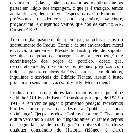
desumano! Todavia, não bastassem as mentiras que as
partes em litígio nos impingem, o que já é tradição, temos
ainda de ver, ler e ouvir "especialistas em Economia",
professores e doutores em especul
ar
, vaticin
ar
,
prognostic
ar
e quejandos verbos que nos deixam no AR.
Ou sem AR ?!
Já se cogita, pasmem, de quem pagará pelos custos do
soerguimento do Iraque! Como é de sua envergadura moral
e cívica, o generoso Presidente Bush pretende suportar
sozinho os pesados encargos com a recuperação e
administração dos poços de petróleo, desde que,
democraticamente, dividam-se os demais prejuízos com
todos os países-membros da ONU, ou seja, condôminos,
inquilinos e serviçais do Edifício Planeta. Assim é justo,
proclamam seus porta-vozes: fifty-fifty! Meio a meio!
Produção, cenários e atores tão modernos, mas que filme
velhinho! O Eixo do Bem já transitou por aqui, de 1942 a
1945, e, em vez de pagar o prometido pedágio, recebemos
brindes como prova da adesão à "política da boa-
vizinhança": "jeeps" usados e "sobras de guerra". Eis a pura
e dura verdade: o Brasil foi tungado antes, durante e depois
da segunda grande conflagração universal. Lendo-se
qualquer compêndio de História (idôneo, é claro)