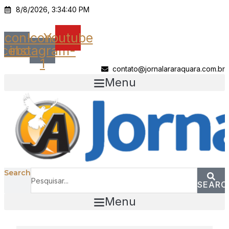
Ir
8/8/2026, 3:34:40 PM
para
o
Icon-
Icon-
Youtube
conteúdo
acebook
instagram-
1
contato@jornalararaquara.com.br
Menu
Search
SEARC
Menu