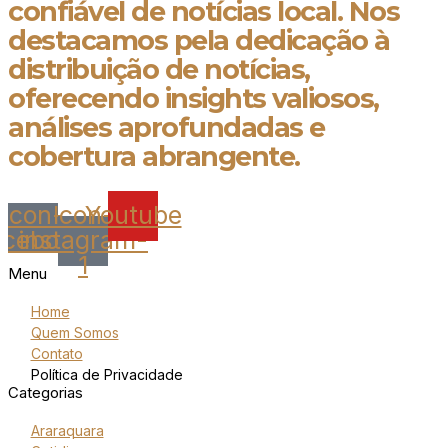
confiável de notícias local. Nos
destacamos pela dedicação à
distribuição de notícias,
oferecendo insights valiosos,
análises aprofundadas e
cobertura abrangente.
Icon-
Icon-
Youtube
acebook
instagram-
1
Menu
Home
Quem Somos
Contato
Política de Privacidade
Categorias
Araraquara