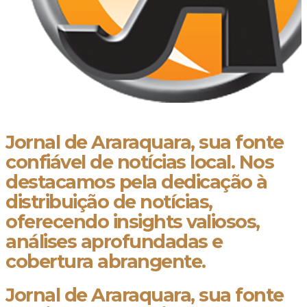
Jornal de Araraquara, sua fonte
confiável de notícias local. Nos
destacamos pela dedicação à
distribuição de notícias,
oferecendo insights valiosos,
análises aprofundadas e
cobertura abrangente.
Jornal de Araraquara, sua fonte