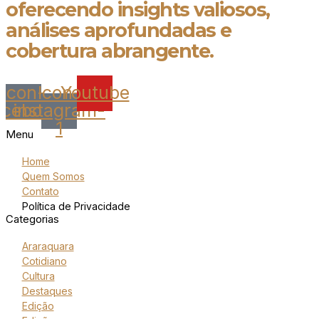
oferecendo insights valiosos,
análises aprofundadas e
cobertura abrangente.
Icon-
Icon-
Youtube
acebook
instagram-
1
Menu
Home
Quem Somos
Contato
Política de Privacidade
Categorias
Araraquara
Cotidiano
Cultura
Destaques
Edição