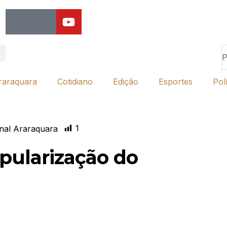
raraquara
Cotidiano
Edição
Esportes
Polí
1
nal Araraquara
opularização do