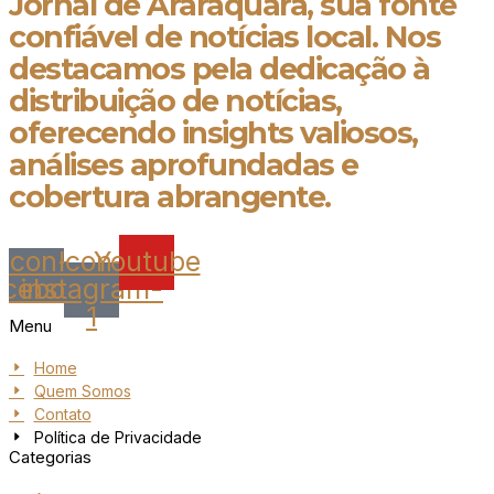
Jornal de Araraquara, sua fonte
confiável de notícias local. Nos
destacamos pela dedicação à
distribuição de notícias,
oferecendo insights valiosos,
análises aprofundadas e
cobertura abrangente.
Icon-
Icon-
Youtube
acebook
instagram-
1
Menu
Home
Quem Somos
Contato
Política de Privacidade
Categorias