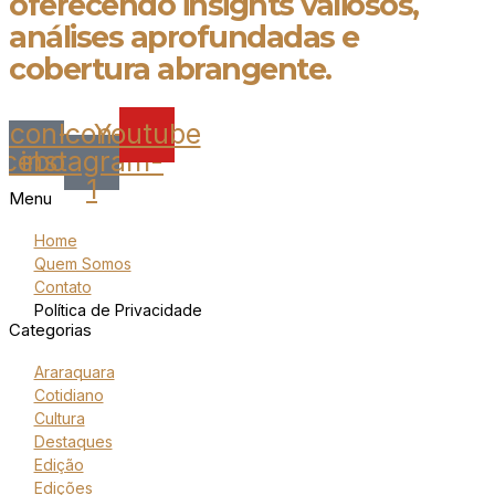
oferecendo insights valiosos,
análises aprofundadas e
cobertura abrangente.
Icon-
Icon-
Youtube
acebook
instagram-
1
Menu
Home
Quem Somos
Contato
Política de Privacidade
Categorias
Araraquara
Cotidiano
Cultura
Destaques
Edição
Edições