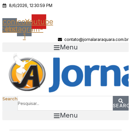
Ir
8/6/2026, 12:30:59 PM
para
o
Icon-
Icon-
Youtube
conteúdo
acebook
instagram-
1
contato@jornalararaquara.com.br
Menu
Search
SEARC
Menu