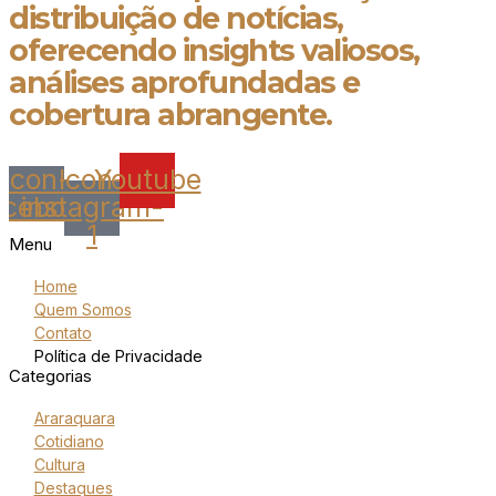
distribuição de notícias,
oferecendo insights valiosos,
análises aprofundadas e
cobertura abrangente.
Icon-
Icon-
Youtube
acebook
instagram-
1
Menu
Home
Quem Somos
Contato
Política de Privacidade
Categorias
Araraquara
Cotidiano
Cultura
Destaques