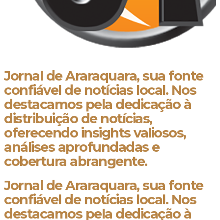
Jornal de Araraquara, sua fonte
confiável de notícias local. Nos
destacamos pela dedicação à
distribuição de notícias,
oferecendo insights valiosos,
análises aprofundadas e
cobertura abrangente.
Jornal de Araraquara, sua fonte
confiável de notícias local. Nos
destacamos pela dedicação à