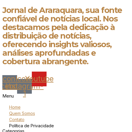
Jornal de Araraquara, sua fonte
confiável de notícias local. Nos
destacamos pela dedicação à
distribuição de notícias,
oferecendo insights valiosos,
análises aprofundadas e
cobertura abrangente.
Icon-
Icon-
Youtube
acebook
instagram-
1
Menu
Home
Quem Somos
Contato
Política de Privacidade
Categorias