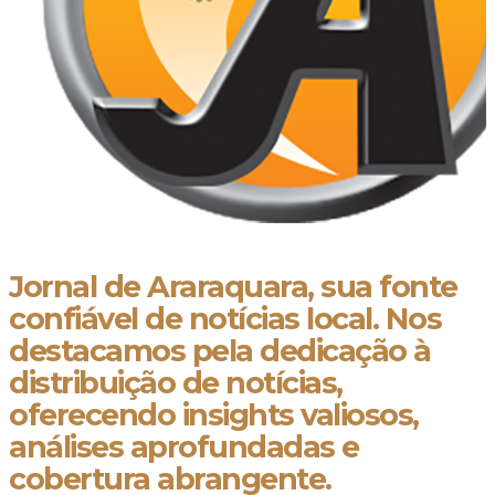
Jornal de Araraquara, sua fonte
confiável de notícias local. Nos
destacamos pela dedicação à
distribuição de notícias,
oferecendo insights valiosos,
análises aprofundadas e
cobertura abrangente.