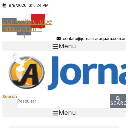
Ir
8/9/2026, 3:15:24 PM
para
o
Icon-
Icon-
Youtube
conteúdo
acebook
instagram-
1
contato@jornalararaquara.com.br
Menu
Search
SEARC
Menu