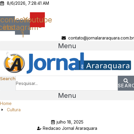
Ir
8/6/2026, 7:28:41 AM
para
o
Icon-
Icon-
Youtube
conteúdo
cebook
instagram-
1
contato@jornalararaquara.com.br
Menu
Search
SEAR
Menu
Home
Cultura
julho 18, 2025
Redacao Jornal Araraquara