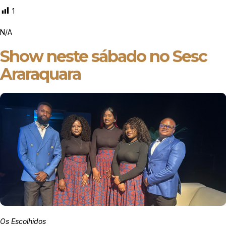
1
N/A
Show neste sábado no Sesc
Araraquara
Os Escolhidos