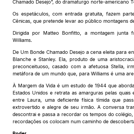
Chamado Desejo”, do dramaturgo norte-americano Ten
Os espetáculos, com entrada gratuita, fazem part
Cênicas, que pretende levar ao público montagens de q
Dirigida por Matteo Bonfitto, a montagem junta 
Williams.
De Um Bonde Chamado Desejo a cena eleita para en
Blanche e Stanley. Ela, produto de uma aristocracia
preconceituoso, casado com a afetuosa Stella, ir
metáfora de um mundo que, para Williams é uma arena
À Margem da Vida é um estudo de 1944 que aborda o
Estados Unidos e retrata as amarguras pelas quais e
entre Laura, uma deficiente física tímida que pa
extrovertido e alegre de seu irmão. A conversa tr
descontrai e passa a recordar os tempos do colégio
recordações os colocam num caminho de descobertas
Poder