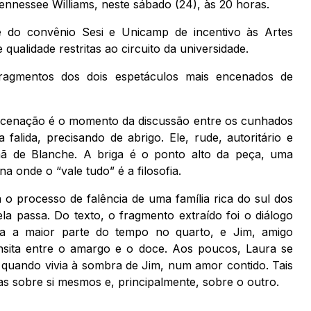
nessee Williams, neste sábado (24), às 20 horas.
e do convênio Sesi e Unicamp de incentivo às Artes
ualidade restritas ao circuito da universidade.
fragmentos dos dois espetáculos mais encenados de
cenação é o momento da discussão entre os cunhados
 falida, precisando de abrigo. Ele, rude, autoritário e
mã de Blanche. A briga é o ponto alto da peça, uma
 onde o “vale tudo” é a filosofia.
 processo de falência de uma família rica do sul dos
la passa. Do texto, o fragmento extraído foi o diálogo
ssa a maior parte do tempo no quarto, e Jim, amigo
ansita entre o amargo e o doce. Aos poucos, Laura se
, quando vivia à sombra de Jim, num amor contido. Tais
 sobre si mesmos e, principalmente, sobre o outro.