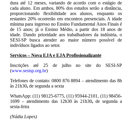
dura até 12 meses, variando de acordo com o estágio de
cada aluno. Em ambos, 80% dos estudos serão a distância,
proporcionando flexibilidade aos alunos, enquanto os
restantes 20% ocorrerão em encontros presenciais. A idade
mínima para ingresso no Ensino Fundamental Anos Finais é
de 15 anos; já o Ensino Médio, a partir dos 18 anos de
idade. Dando prioridade aos trabalhadores da indústria, o
SESI-SP busca atender ao maior número possível de
indivíduos ligados ao setor.
Serviços – Nova EJA e EJA Profissionalizante
Inscrições até 25 de julho no site do SESI-SP
(
www.sesisp.org.br
)
Telefones de contato: 0800 876 8894 – atendimento das 8h
às 21h30
,
de segunda a sexta
WhatsApp: (11) 98125-6775, (11) 95944-2101, (11) 98456-
1699 – atendimento das 12h30 às 21h30
,
de segunda a
sexta-feira
(Nádia Lopes)