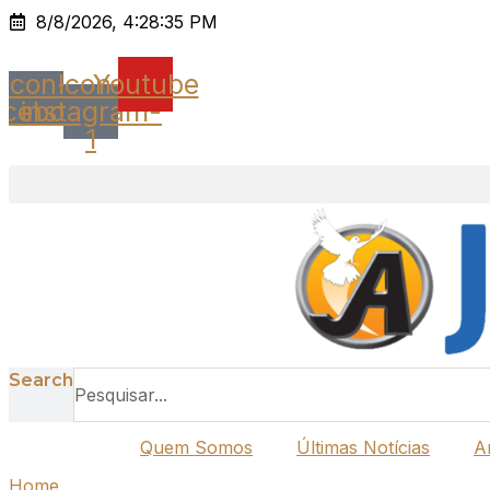
Ir
8/8/2026, 4:28:35 PM
para
o
Icon-
Icon-
Youtube
conteúdo
acebook
instagram-
1
Search
Quem Somos
Últimas Notícias
A
Home