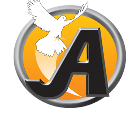
Jornal de Araraquara, sua fonte confiável de notícias local. Nos
destacamos pela dedicação à distribuição de notícias, oferecendo
insights valiosos, análises aprofundadas e cobertura abrangente.